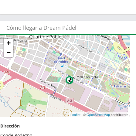
Cómo llegar a Dream Pádel
+
−
Leaflet
| ©
OpenStreetMap
contributors
Dirección
Conde Rodezno ,