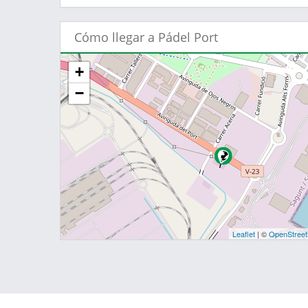
Cómo llegar a Pádel Port
+
−
Leaflet
| ©
OpenStree