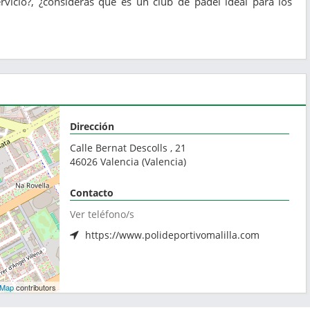
vicio?, ¿consideras que es un club de pádel ideal para los
Dirección
Calle Bernat Descolls , 21
46026
Valencia
(
Valencia
)
Contacto
Ver teléfono/s
https://www.polideportivomalilla.com
tMap
contributors