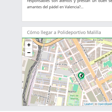
responsables son atentos y prestan un buen ser
amantes del pádel en Valencia?...
Cómo llegar a Polideportivo Malilla
+
−
Leaflet
| ©
OpenStree