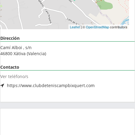
Leaflet
| ©
OpenStreetMap
contributors
Dirección
Camí Alboi , s/n
46800
Xàtiva
(
Valencia
)
Contacto
Ver teléfono/s
https://www.clubdeteniscampbixquert.com