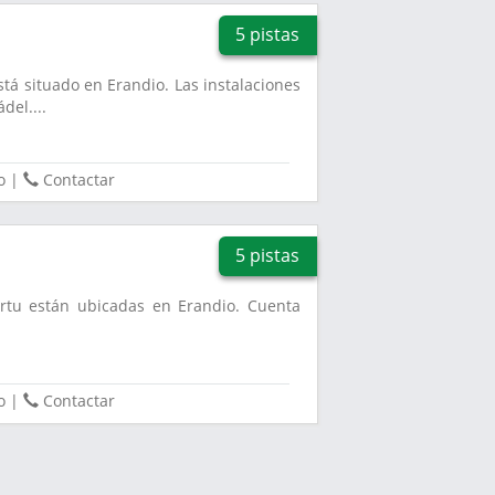
5 pistas
stá situado en Erandio. Las instalaciones
del....
o
|
Contactar
5 pistas
artu están ubicadas en Erandio. Cuenta
o
|
Contactar