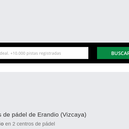
BUSCA
s de pádel de Erandio (Vizcaya)
io
en
2
centros de pádel