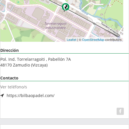
Leaflet
| ©
OpenStreetMap
contributors
Dirección
Pol. Ind. Torrelarragoiti , Pabellón 7A
48170
Zamudio
(
Vizcaya
)
Contacto
Ver teléfono/s
https://bilbaopadel.com/