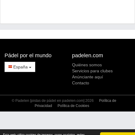
Pádel por el mundo
padelen.com
Quiénes somos
España
Servicios para clubes
Anúnciante aquí
Contacto
© Padelen [pistas de pádel en padelen.com] 2026
Política de
Privacidad
Política de Cookies
Esta web utiliza cookies de terceros, como analytics, redes