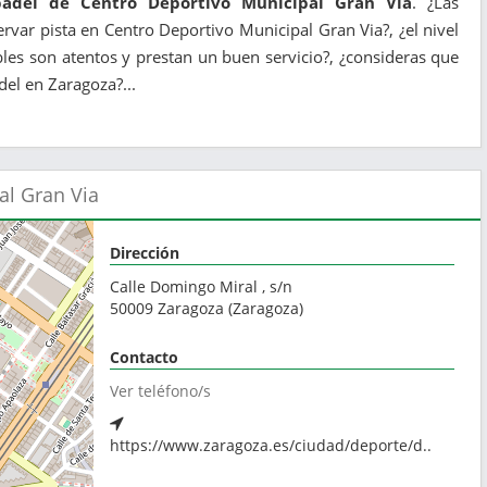
pádel de Centro Deportivo Municipal Gran Via
. ¿Las
servar pista en Centro Deportivo Municipal Gran Via?, ¿el nivel
les son atentos y prestan un buen servicio?, ¿consideras que
del en Zaragoza?...
al Gran Via
Dirección
Calle Domingo Miral , s/n
50009
Zaragoza
(
Zaragoza
)
Contacto
Ver teléfono/s
https://www.zaragoza.es/ciudad/deporte/d..