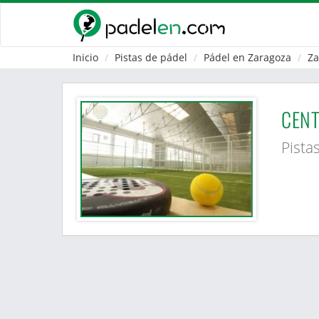
Inicio
Pistas de pádel
Pádel en Zaragoza
Za
CENT
Pista