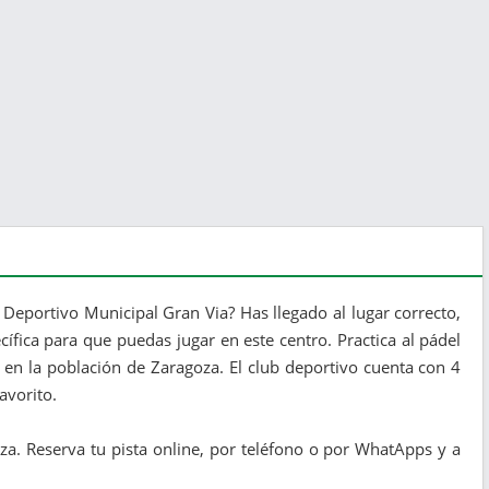
 Deportivo Municipal Gran Via? Has llegado al lugar correcto,
ífica para que puedas jugar en este centro. Practica al pádel
 en la población de Zaragoza. El club deportivo cuenta con 4
avorito.
za. Reserva tu pista online, por teléfono o por WhatApps y a