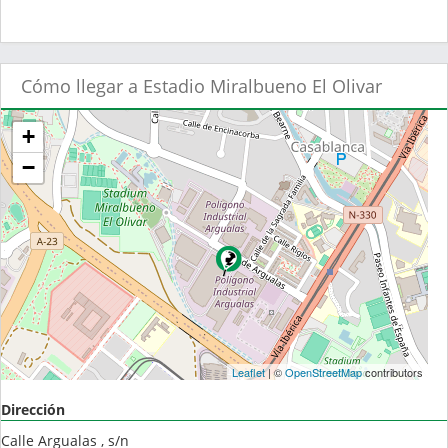
Cómo llegar a Estadio Miralbueno El Olivar
+
−
Leaflet
| ©
OpenStreetMap
contributors
Dirección
Calle Argualas , s/n