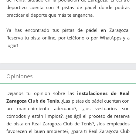
deportivo cuenta con 9 pistas de pádel donde podrás
practicar el deporte que más te engancha.
Ya has encontrado tus pistas de pádel en Zaragoza.
Reserva tu pista online, por teléfono o por WhatApps y a
jugar!
Opiniones
Déjanos tu opinión sobre las
instalaciones de Real
Zaragoza Club de Tenis
. ¿Las pistas de pádel cuentan con
un mantenimiento adecuado?, ¿los vestuarios son
cómodos y están limpios?, ¿es ágil el proceso de reserva
de pista en Real Zaragoza Club de Tenis?, ¿los empleados
favorecen el buen ambiente?, ¿para ti Real Zaragoza Club