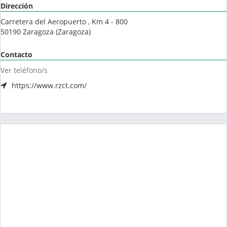
Dirección
Carretera del Aeropuerto , Km 4 - 800
50190
Zaragoza
(
Zaragoza
)
Contacto
Ver teléfono/s
https://www.rzct.com/