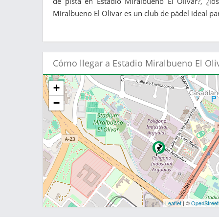
de pista en Estadio Miralbueno El Olivar?, ¿l
Miralbueno El Olivar es un club de pádel ideal par
Cómo llegar a Estadio Miralbueno El Oli
+
−
Leaflet
| ©
OpenStree