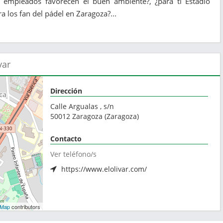
os empleados favorecen el buen ambiente?, ¿para ti Estadio
a los fan del pádel en Zaragoza?...
var
Dirección
Calle Argualas , s/n
50012
Zaragoza
(
Zaragoza
)
Contacto
Ver teléfono/s
https://www.elolivar.com/
tMap
contributors