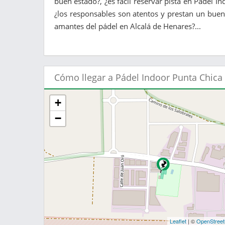
buen estado?, ¿es fácil reservar pista en Pádel In
¿los responsables son atentos y prestan un buen 
amantes del pádel en Alcalá de Henares?...
Cómo llegar a Pádel Indoor Punta Chica​
+
−
Leaflet
| ©
OpenStree