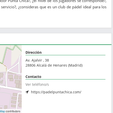
door Punta Chica​?, ¿el nivel de los jugadores se corresponde?,
servicio?, ¿consideras que es un club de pádel ideal para los
Dirección
Av. Ajalvir , 38
28806
Alcalá de Henares
(
Madrid
)
Contacto
Ver teléfono/s
https://padelpuntachica.com/
tMap
contributors