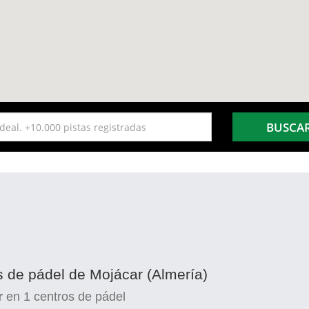
BUSCA
s de pádel de Mojácar (Almería)
r
en
1
centros de pádel