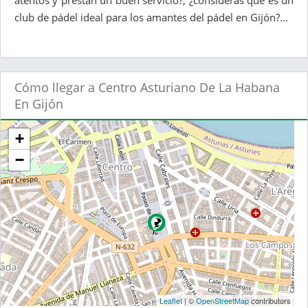
atentos y prestan un buen servicio?, ¿consideras que es un
club de pádel ideal para los amantes del pádel en Gijón?...
Cómo llegar a Centro Asturiano De La Habana
En Gijón
+
−
Leaflet
| ©
OpenStreetMap
contributors