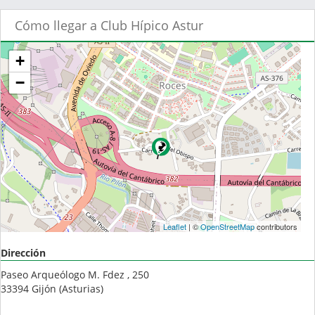
Cómo llegar a Club Hípico Astur
+
−
Leaflet
| ©
OpenStreetMap
contributors
Dirección
Paseo Arqueólogo M. Fdez , 250
33394
Gijón
(
Asturias
)