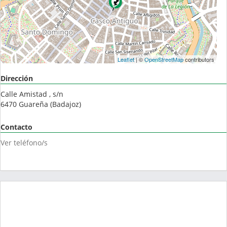
Leaflet
| ©
OpenStreetMap
contributors
Dirección
Calle Amistad , s/n
6470
Guareña
(
Badajoz
)
Contacto
Ver teléfono/s