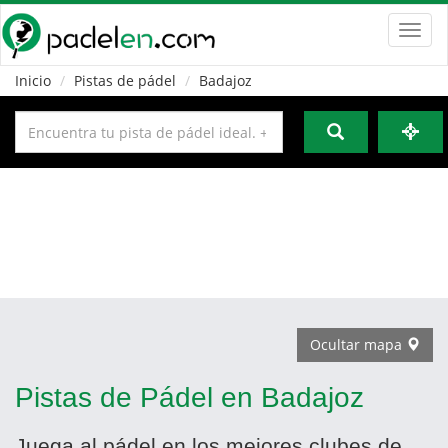
Toggl
navig
Inicio
Pistas de pádel
Badajoz
Ocultar mapa
Pistas de Pádel en Badajoz
Juega al pádel en los mejores clubes de