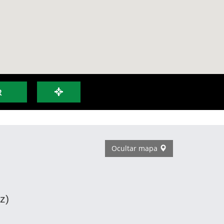
R
Ocultar mapa
z)