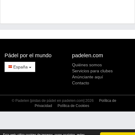
Pádel por el mundo
padelen.com
Quiénes somos
España
Servicios para clubes
Anúnciante aquí
Contacto
© Padelen [pistas de pádel en padelen.com] 2026
Política de
Privacidad
Política de Cookies
Esta web utiliza cookies de terceros, como analytics, redes