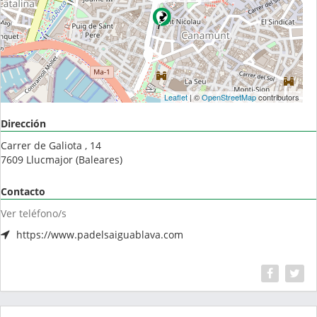
Leaflet
| ©
OpenStreetMap
contributors
Dirección
Carrer de Galiota , 14
7609
Llucmajor
(
Baleares
)
Contacto
Ver teléfono/s
https://www.padelsaiguablava.com