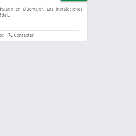
ituado en Llucmajor. Las instalaciones
del....
or
|
Contactar