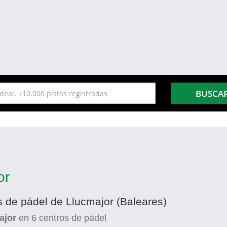
BUSCA
or
s de pádel de Llucmajor (Baleares)
ajor
en
6
centros de pádel