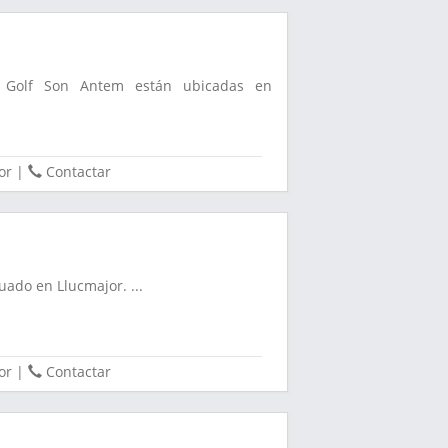
`s Golf Son Antem están ubicadas en
or
|
Contactar
uado en Llucmajor. ...
or
|
Contactar