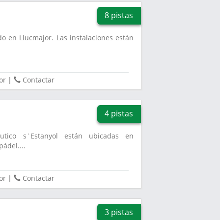
8 pistas
do en Llucmajor. Las instalaciones están
.
or
|
Contactar
4 pistas
utico s`Estanyol están ubicadas en
ádel....
or
|
Contactar
3 pistas