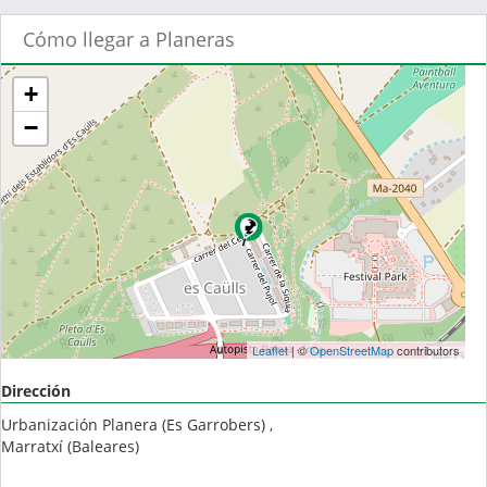
Cómo llegar a Planeras
+
−
Leaflet
| ©
OpenStreetMap
contributors
Dirección
Urbanización Planera (Es Garrobers) ,
Marratxí
(
Baleares
)