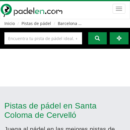
Toggl
navig
Inicio
Pistas de pádel
Barcelona
Santa Coloma de Cervel
Pistas de pádel en Santa
Coloma de Cervelló
Juega al pádel en las mejores pistas de