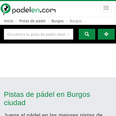
Toggl
navig
Inicio
Pistas de pádel
Burgos
Burgos
Pistas de pádel en Burgos
ciudad
Juega al pádel en las mejores pistas de