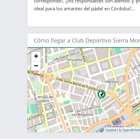
corresponde?, ¿los responsables son atentos y pr
ideal para los amantes del pádel en Córdoba?...
Cómo llegar a Club Deportivo Sierra Mo
+
−
Leaflet
| ©
OpenStree