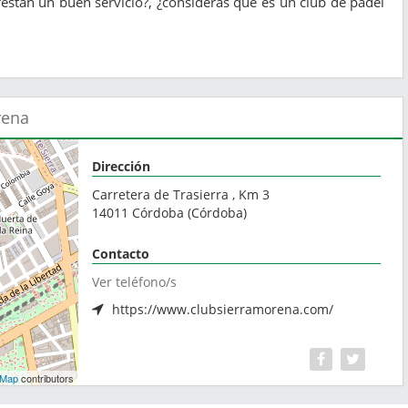
estan un buen servicio?, ¿consideras que es un club de pádel
rena
Dirección
Carretera de Trasierra , Km 3
14011
Córdoba
(
Córdoba
)
Contacto
Ver teléfono/s
https://www.clubsierramorena.com/
tMap
contributors