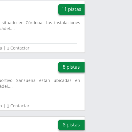
11 pistas
 situado en Córdoba. Las instalaciones
ádel....
a
|
Contactar
8 pistas
portivo Sansueña están ubicadas en
del....
a
|
Contactar
8 pistas