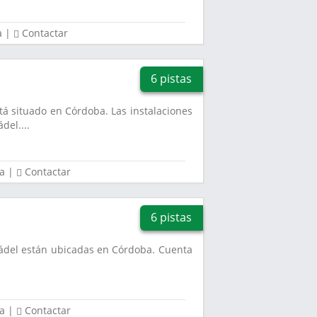
a
|
Contactar
6 pistas
tá situado en Córdoba. Las instalaciones
del....
a
|
Contactar
6 pistas
Pádel están ubicadas en Córdoba. Cuenta
a
|
Contactar