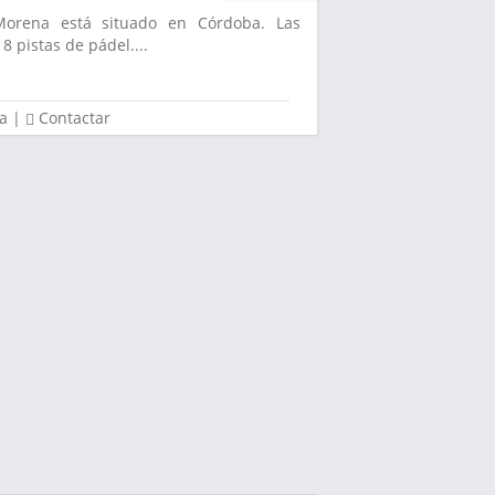
Morena está situado en Córdoba. Las
8 pistas de pádel....
a
|
Contactar