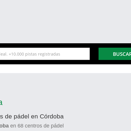
BUSCA
a
es de pádel en Córdoba
doba
en
68
centros de pádel