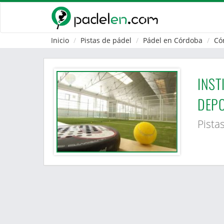
Inicio
Pistas de pádel
Pádel en Córdoba
Có
INS
DEPO
Pista