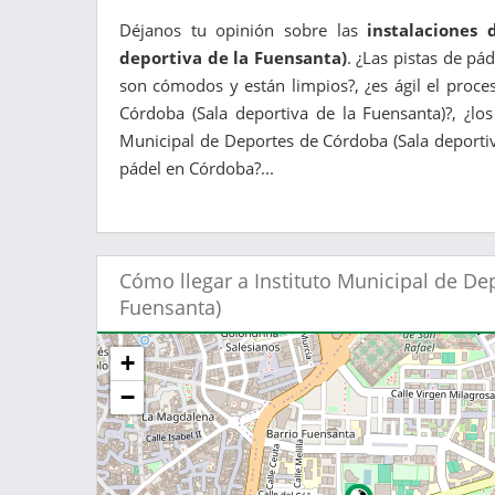
Déjanos tu opinión sobre las
instalaciones
deportiva de la Fuensanta)
. ¿Las pistas de p
son cómodos y están limpios?, ¿es ágil el proce
Córdoba (Sala deportiva de la Fuensanta)?, ¿lo
Municipal de Deportes de Córdoba (Sala deportiva
pádel en Córdoba?...
Cómo llegar a Instituto Municipal de De
Fuensanta)
+
−