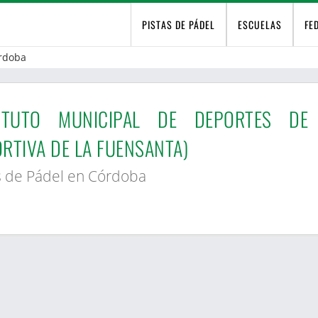
PISTAS DE PÁDEL
ESCUELAS
FE
rdoba
TITUTO MUNICIPAL DE DEPORTES DE
RTIVA DE LA FUENSANTA)
s de Pádel en Córdoba