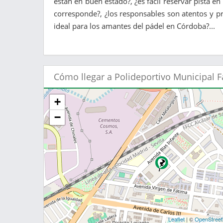
están en buen estado?, ¿es fácil reservar pista en
corresponde?, ¿los responsables son atentos y pr
ideal para los amantes del pádel en Córdoba?...
Cómo llegar a Polideportivo Municipal 
+
−
Leaflet
| ©
OpenStree