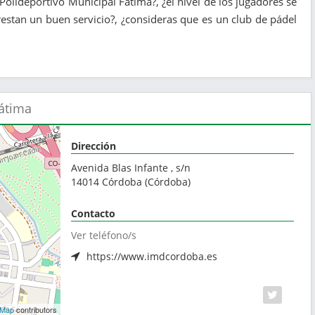
 Polideportivo Municipal Fátima?, ¿el nivel de los jugadores se
estan un buen servicio?, ¿consideras que es un club de pádel
Fátima
Dirección
Avenida Blas Infante , s/n
14014
Córdoba
(
Córdoba
)
Contacto
Ver teléfono/s
https://www.imdcordoba.es
tMap
contributors