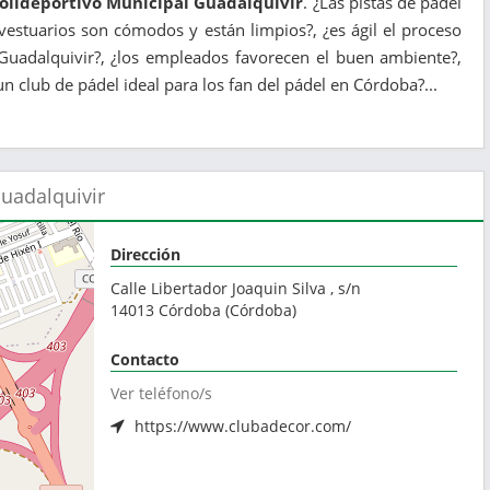
Polideportivo Municipal Guadalquivir
. ¿Las pistas de pádel
estuarios son cómodos y están limpios?, ¿es ágil el proceso
 Guadalquivir?, ¿los empleados favorecen el buen ambiente?,
n club de pádel ideal para los fan del pádel en Córdoba?...
Guadalquivir
Dirección
Calle Libertador Joaquin Silva , s/n
14013
Córdoba
(
Córdoba
)
Contacto
Ver teléfono/s
https://www.clubadecor.com/