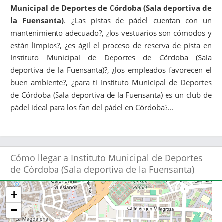
Municipal de Deportes de Córdoba (Sala deportiva de
la Fuensanta)
. ¿Las pistas de pádel cuentan con un
mantenimiento adecuado?, ¿los vestuarios son cómodos y
están limpios?, ¿es ágil el proceso de reserva de pista en
Instituto Municipal de Deportes de Córdoba (Sala
deportiva de la Fuensanta)?, ¿los empleados favorecen el
buen ambiente?, ¿para ti Instituto Municipal de Deportes
de Córdoba (Sala deportiva de la Fuensanta) es un club de
pádel ideal para los fan del pádel en Córdoba?...
Cómo llegar a Instituto Municipal de Deportes
de Córdoba (Sala deportiva de la Fuensanta)
+
−