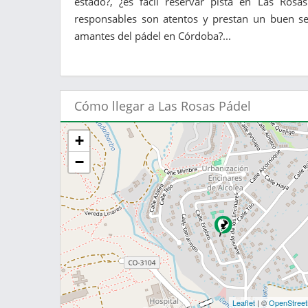
estado?, ¿es fácil reservar pista en Las Rosa
responsables son atentos y prestan un buen ser
amantes del pádel en Córdoba?...
Cómo llegar a Las Rosas Pádel
+
−
Leaflet
| ©
OpenStree