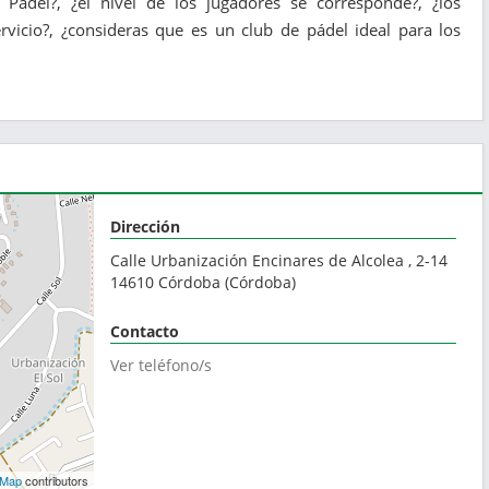
s Pádel?, ¿el nivel de los jugadores se corresponde?, ¿los
vicio?, ¿consideras que es un club de pádel ideal para los
Dirección
Calle Urbanización Encinares de Alcolea , 2-14
14610
Córdoba
(
Córdoba
)
Contacto
Ver teléfono/s
tMap
contributors