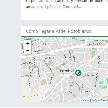
responsables son atentos y prestan un buen ser
amantes del pádel en Córdoba?...
Cómo llegar a Pádel Pozoblanco
+
−
Leaflet
| ©
OpenStree