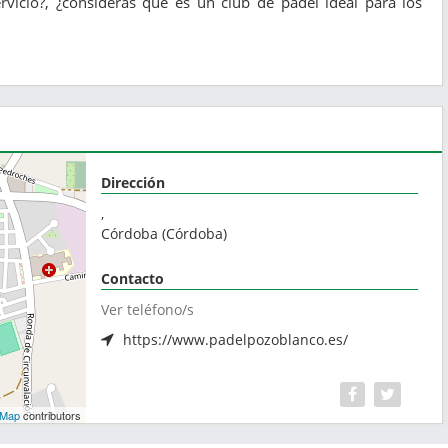
vicio?, ¿consideras que es un club de pádel ideal para los
Dirección
,
Córdoba
(
Córdoba
)
Contacto
Ver teléfono/s
https://www.padelpozoblanco.es/
tMap
contributors