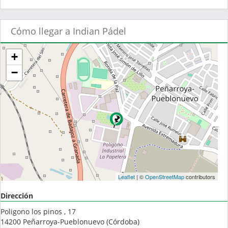
Cómo llegar a Indian Pádel
+
−
Leaflet
| ©
OpenStreetMap
contributors
Dirección
Poligono los pinos , 17
14200
Peñarroya-Pueblonuevo
(
Córdoba
)