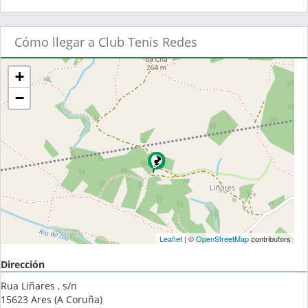
Cómo llegar a Club Tenis Redes
+
−
Leaflet
| ©
OpenStreetMap
contributors
Dirección
Rua Liñares , s/n
15623
Ares
(
A Coruña
)