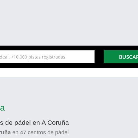
BUSCA
ña
es de pádel en A Coruña
ruña
en
47
centros de pádel