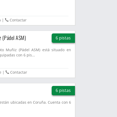
a
|
Contactar
z (Pádel ASM)
6 pistas
oto Muñiz (Pádel ASM) está situado en
uipadas con 6 pis...
e
|
Contactar
6 pistas
l están ubicadas en Coruña. Cuenta con 6