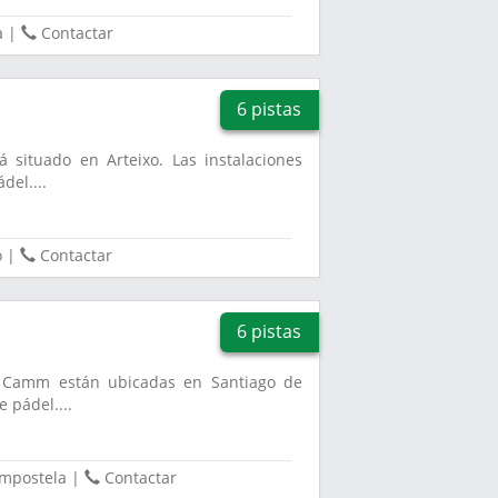
a
|
Contactar
6 pistas
 situado en Arteixo. Las instalaciones
del....
o
|
Contactar
6 pistas
ub Camm están ubicadas en Santiago de
 pádel....
ompostela
|
Contactar