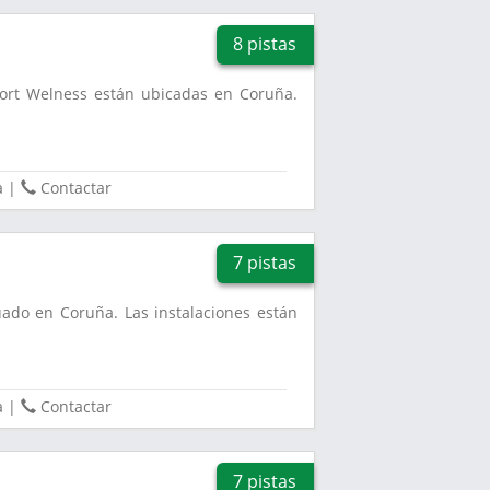
8 pistas
port Welness están ubicadas en Coruña.
a
|
Contactar
7 pistas
uado en Coruña. Las instalaciones están
.
a
|
Contactar
7 pistas