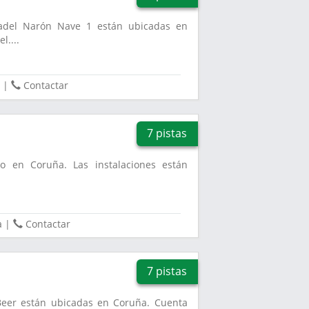
 Padel Narón Nave 1 están ubicadas en
l....
|
Contactar
7 pistas
do en Coruña. Las instalaciones están
.
a
|
Contactar
7 pistas
 Beer están ubicadas en Coruña. Cuenta