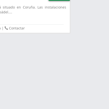
á situado en Coruña. Las instalaciones
ádel....
a
|
Contactar