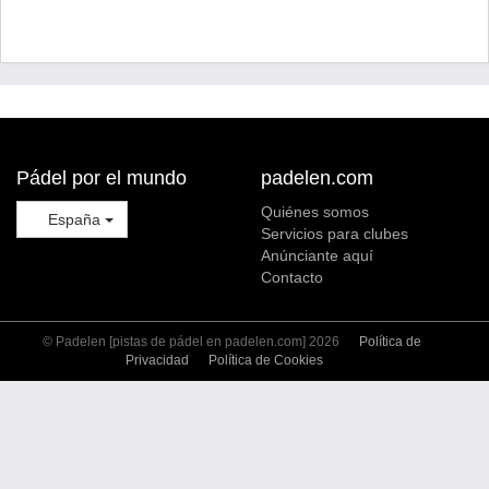
Pádel por el mundo
padelen.com
Quiénes somos
España
Servicios para clubes
Anúnciante aquí
Contacto
© Padelen [pistas de pádel en padelen.com] 2026
Política de
Privacidad
Política de Cookies