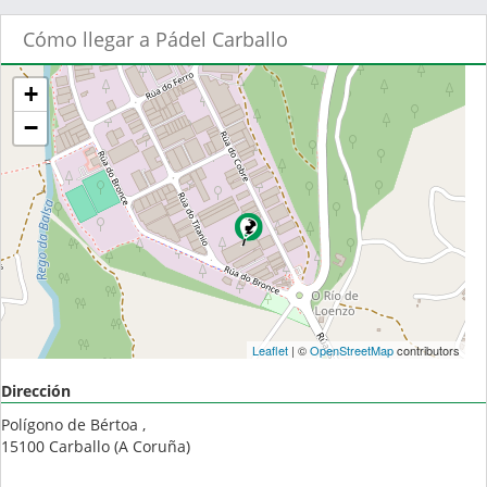
Cómo llegar a Pádel Carballo
+
−
Leaflet
| ©
OpenStreetMap
contributors
Dirección
Polígono de Bértoa ,
15100
Carballo
(
A Coruña
)