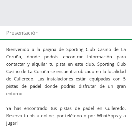
Presentación
Bienvenido a la página de Sporting Club Casino de La
Coruña, donde podrás encontrar información para
contactar y alquilar tu pista en este club. Sporting Club
Casino de La Coruña se encuentra ubicado en la localidad
de Culleredo. Las instalaciones están equipadas con 5
pistas de pádel donde podrás disfrutar de un gran
entorno.
Ya has encontrado tus pistas de pádel en Culleredo.
Reserva tu pista online, por teléfono o por WhatApps y a
jugar!