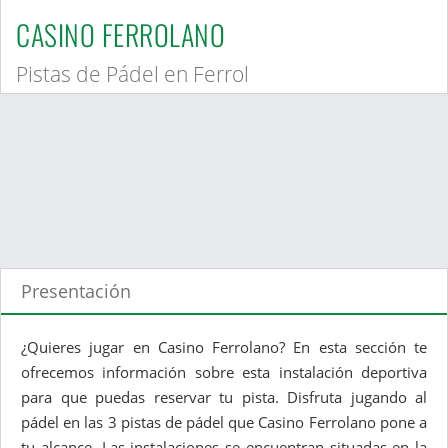
CASINO FERROLANO
Pistas de Pádel en Ferrol
Presentación
¿Quieres jugar en Casino Ferrolano? En esta sección te
ofrecemos información sobre esta instalación deportiva
para que puedas reservar tu pista. Disfruta jugando al
pádel en las 3 pistas de pádel que Casino Ferrolano pone a
tu alcance. Las instalaciones se encuentran situadas en la