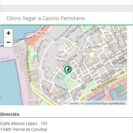
Cómo llegar a Casino Ferrolano
+
−
Leaflet
| ©
OpenStreetMap
contributors
Dirección
Calle Alonso López , 101
15401
Ferrol
(
A Coruña
)