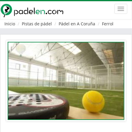
Toggl
navig
Inicio
Pistas de pádel
Pádel en A Coruña
Ferrol