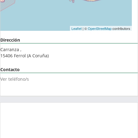
Leaflet
| ©
OpenStreetMap
contributors
Dirección
Carranza ,
15406
Ferrol
(
A Coruña
)
Contacto
Ver teléfono/s