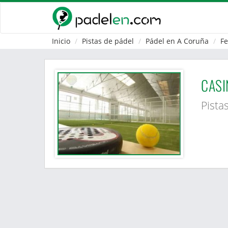
Inicio
Pistas de pádel
Pádel en A Coruña
Fe
CASI
Pista