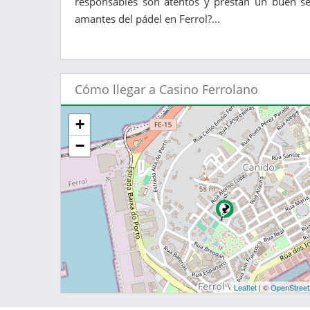
responsables son atentos y prestan un buen ser
amantes del pádel en Ferrol?...
Cómo llegar a Casino Ferrolano
+
−
Leaflet
| ©
OpenStree