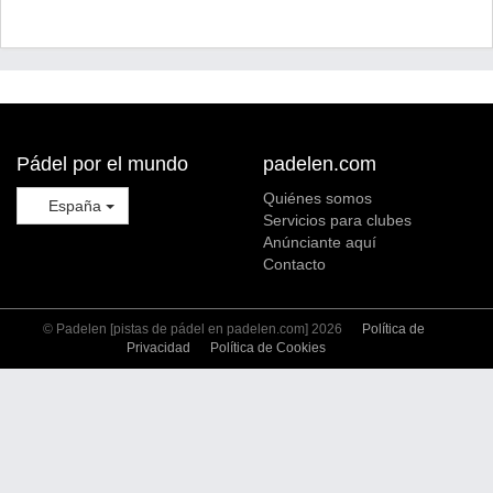
Pádel por el mundo
padelen.com
Quiénes somos
España
Servicios para clubes
Anúnciante aquí
Contacto
© Padelen [pistas de pádel en padelen.com] 2026
Política de
Privacidad
Política de Cookies