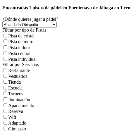
Encontradas
1
pistas de pádel en Fuentenava de Jábaga
en
1
cent
¿Dónde quieres jugar a pádel?
Filtrar por tipo de Pistas
Pista de cristal
Pista de muro
Pista indoor
Pista central
Pista individual
Filtrar por Servicios
Restaurante
Vestuarios
Tienda
Escuela
Torneos
Iluminación
Aparcamiento
Reserva
Wifi
Adaptado
Gimnasio