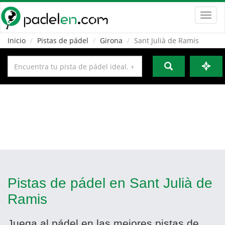
Toggl
navig
Inicio
Pistas de pádel
Girona
Sant Julià de Ramis
Pistas de pádel en Sant Julià de
Ramis
Juega al pádel en las mejores pistas de