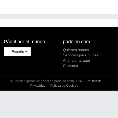
Pádel por el mundo
padelen.com
Quiénes somos
España
Servicios para clubes
Anúnciante aquí
Contacto
© Padelen [pistas de pádel en padelen.com] 2026
Política de
Privacidad
Política de Cookies