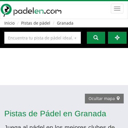
Toggl
navig
Inicio
Pistas de pádel
Granada
Ocultar mapa
Pistas de Pádel en Granada
Juega al pádel en los mejores clubes de