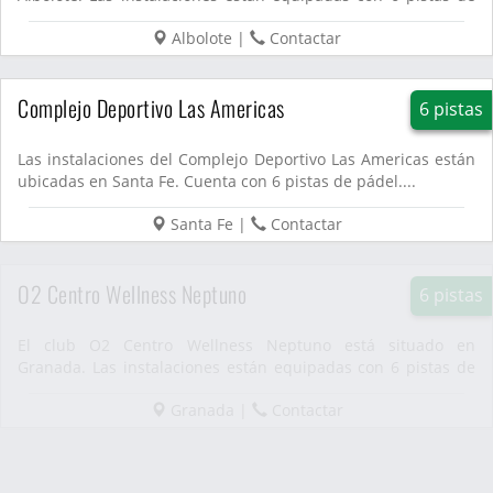
pádel....
Albolote
|
Contactar
Complejo Deportivo Las Americas
6 pistas
Las instalaciones del Complejo Deportivo Las Americas están
ubicadas en Santa Fe. Cuenta con 6 pistas de pádel....
Santa Fe
|
Contactar
O2 Centro Wellness Neptuno
6 pistas
El club O2 Centro Wellness Neptuno está situado en
Granada. Las instalaciones están equipadas con 6 pistas de
pádel....
Granada
|
Contactar
Polideportivo de Armilla
6 pistas