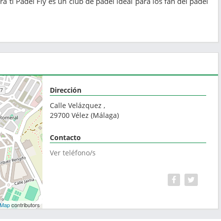
 ti Pádel Fly es un club de pádel ideal para los fan del pádel
Dirección
Calle Velázquez ,
29700
Vélez
(
Málaga
)
Contacto
Ver teléfono/s
tMap
contributors