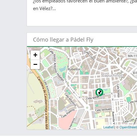
¿los empleados favorecen el buen ambiente?, ¿para
en Vélez?...
Cómo llegar a Pádel Fly
+
−
Leaflet
| ©
OpenStree