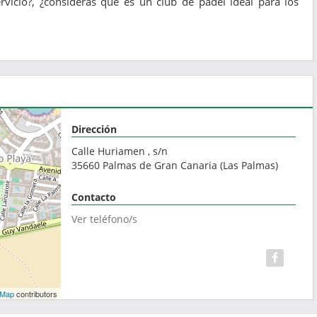
vicio?, ¿consideras que es un club de pádel ideal para los
Dirección
Calle Huriamen , s/n
35660
Palmas de Gran Canaria
(
Las Palmas
)
Contacto
Ver teléfono/s
tMap
contributors