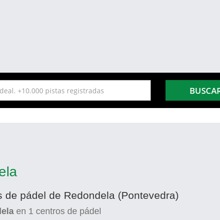
BUSCA
ela
as de pádel de Redondela (Pontevedra)
dela
en
1
centros de pádel