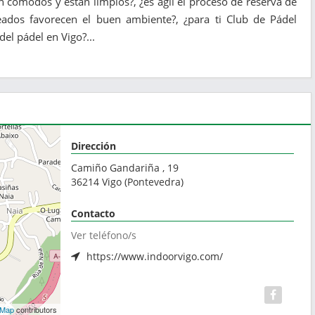
 cómodos y están limpios?, ¿es ágil el proceso de reserva de
eados favorecen el buen ambiente?, ¿para ti Club de Pádel
del pádel en Vigo?...
Dirección
Camiño Gandariña , 19
36214
Vigo
(
Pontevedra
)
Contacto
Ver teléfono/s
https://www.indoorvigo.com/
tMap
contributors