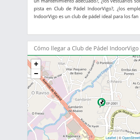
un mantenimiento adecuado?, ¿los vestuarios son
pista en Club de Pádel IndoorVigo?, ¿los empl
IndoorVigo es un club de pádel ideal para los fan 
Cómo llegar a Club de Pádel IndoorVigo
+
−
Leaflet
| ©
OpenStree