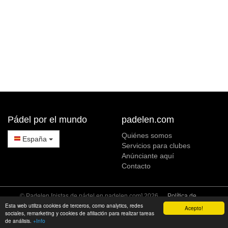
Pádel por el mundo
padelen.com
Quiénes somos
España
Servicios para clubes
Anúnciante aquí
Contacto
© Padelen [pistas de pádel en padelen.com] 2026
Política de
Privacidad
Política de Cookies
Esta web utiliza cookies de terceros, como analytics, redes
Acepto!
sociales, remarketing y cookies de afiliación para realizar tareas
de análisis.
+Info