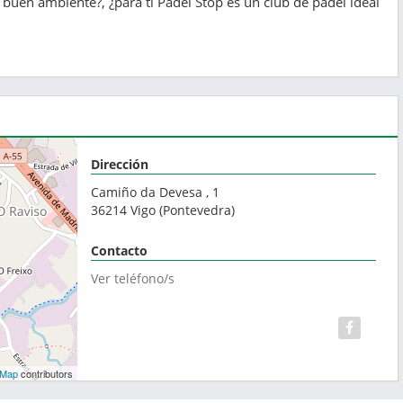
 buen ambiente?, ¿para ti Pádel Stop es un club de pádel ideal
Dirección
Camiño da Devesa , 1
36214
Vigo
(
Pontevedra
)
Contacto
Ver teléfono/s
tMap
contributors