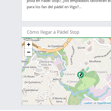
pista en Pádel Stop?, ¿los empleados favorecen el
para los fan del pádel en Vigo?...
Cómo llegar a Pádel Stop
+
−
Leaflet
| ©
OpenStree